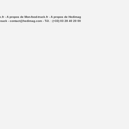
.fr
-
A propos de Mon-food-truck.fr
-
A propos de Hedimag
rouck -
contact@hedimag.com
- Tél. : (+33) 03 28 40 20 00