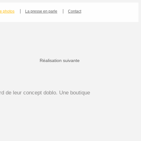
Aller
ie photos
La presse en parle
Contact
au
contenu
Réalisation suivante
ord de leur concept doblo. Une boutique